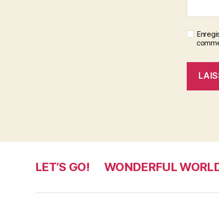
Enregi
commen
LET’S GO!
WONDERFUL WORL