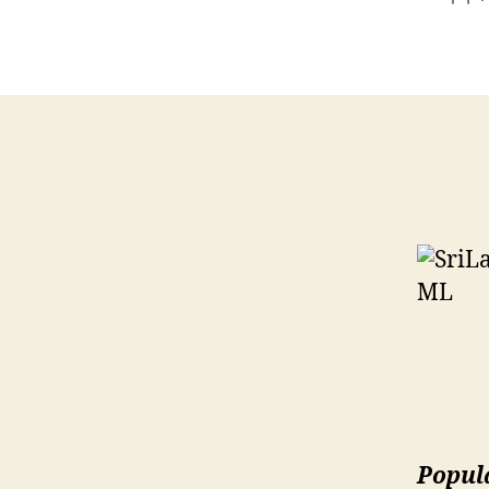
de
l’ar
Popula