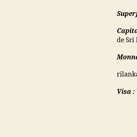
Superf
Capita
de Sri
Monna
rilan
Visa :