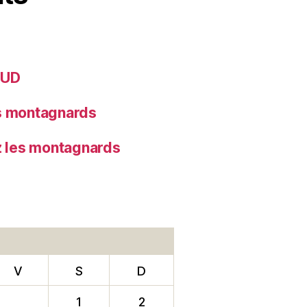
SUD
es montagnards
z les montagnards
V
S
D
1
2