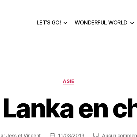
LET’S GO!
WONDERFUL WORLD
Catégories
ASIE
i Lanka en ch
Par
Jess et Vincent
11/03/2013
Aucun comment
eur
Date