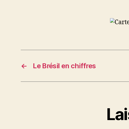
←
Le Brésil en chiffres
La