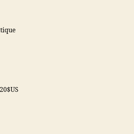
itique
t 20$US