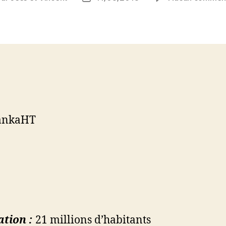
de
ticle
l’article
tion :
21 millions d’habitants