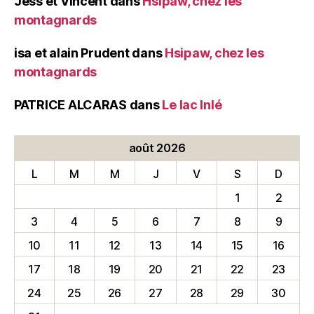
Jess et Vincent
dans
Hsipaw, chez les
montagnards
isa et alain Prudent
dans
Hsipaw, chez les
montagnards
PATRICE ALCARAS
dans
Le lac Inlé
août 2026
L
M
M
J
V
S
D
1
2
3
4
5
6
7
8
9
10
11
12
13
14
15
16
17
18
19
20
21
22
23
24
25
26
27
28
29
30