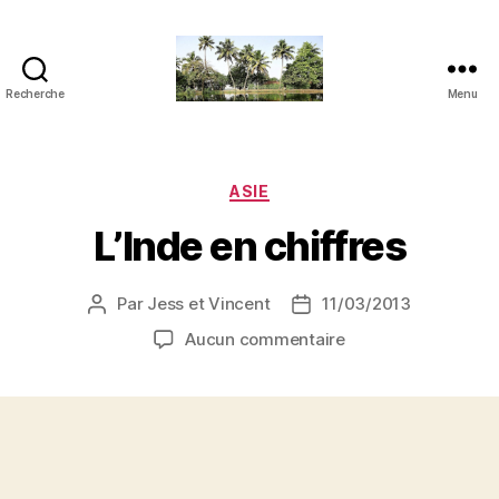
Recherche
Menu
JVensacados
Catégories
ASIE
L’Inde en chiffres
Par
Jess et Vincent
11/03/2013
Auteur
Date
de
de
sur
Aucun commentaire
l’article
l’article
L’Inde
en
chiffres