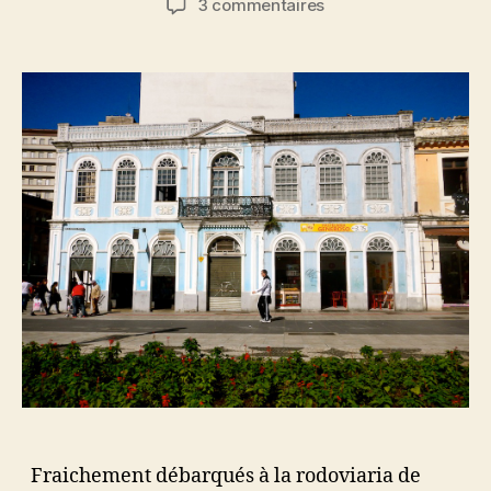
sur
3 commentaires
l’article
l’article
Curitiba
(21
au
23
juin
2013)
Fraichement débarqués à la rodoviaria de