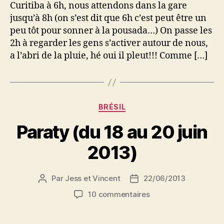
Curitiba à 6h, nous attendons dans la gare
jusqu’à 8h (on s’est dit que 6h c’est peut être un
peu tôt pour sonner à la pousada…) On passe les
2h à regarder les gens s’activer autour de nous,
a l’abri de la pluie, hé oui il pleut!!! Comme […]
Catégories
BRÉSIL
Paraty (du 18 au 20 juin
2013)
Par
Jess et Vincent
22/06/2013
Auteur
Date
de
de
sur
10 commentaires
l’article
l’article
Paraty
(du