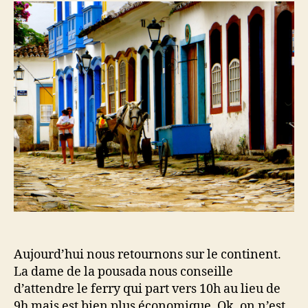
18
au
20
juin
2013)
Aujourd’hui nous retournons sur le continent.
La dame de la pousada nous conseille
d’attendre le ferry qui part vers 10h au lieu de
9h mais est bien plus économique. Ok, on n’est