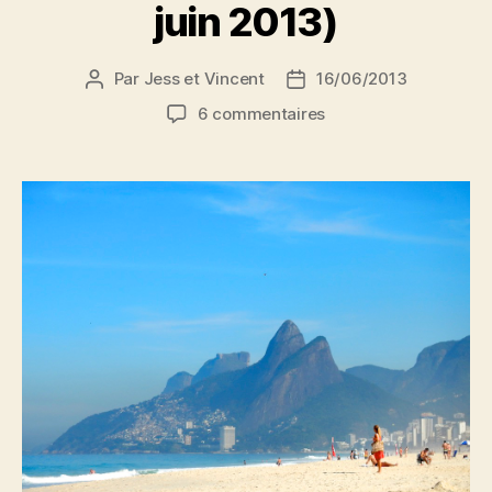
juin 2013)
Par
Jess et Vincent
16/06/2013
Auteur
Date
de
de
sur
6 commentaires
l’article
l’article
Rio
de
Janeiro
(10
au
15
juin
2013)