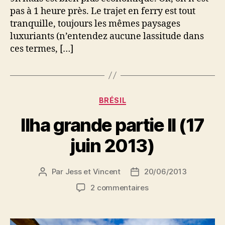
pas à 1 heure près. Le trajet en ferry est tout
tranquille, toujours les mêmes paysages
luxuriants (n’entendez aucune lassitude dans
ces termes, […]
Catégories
BRÉSIL
Ilha grande partie II (17
juin 2013)
Par
Jess et Vincent
20/06/2013
Auteur
Date
de
de
sur
2 commentaires
l’article
l’article
Ilha
grande
partie