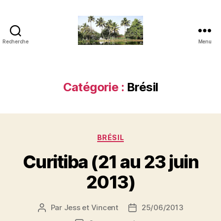
Recherche
Menu
JVensacados
Catégorie :
Brésil
Catégories
BRÉSIL
Curitiba (21 au 23 juin
2013)
Par
Jess et Vincent
25/06/2013
Auteur
Date
de
de