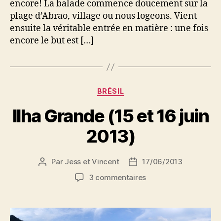
encore! La balade commence doucement sur la
plage d’Abrao, village ou nous logeons. Vient
ensuite la véritable entrée en matière : une fois
encore le but est […]
Catégories
BRÉSIL
Ilha Grande (15 et 16 juin
2013)
Par
Jess et Vincent
17/06/2013
Auteur
Date
de
de
sur
3 commentaires
l’article
l’article
Ilha
Grande
(15
et