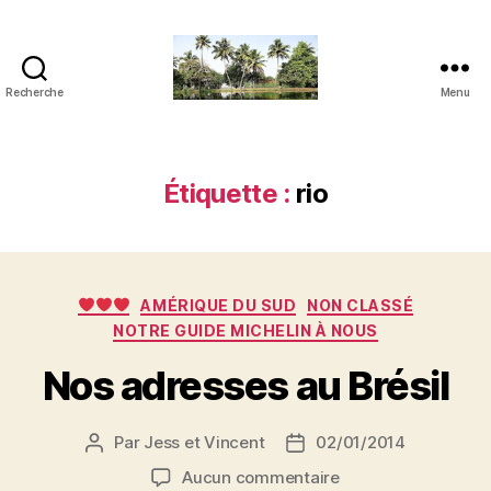
Recherche
Menu
JVensacados
Étiquette :
rio
Catégories
AMÉRIQUE DU SUD
NON CLASSÉ
NOTRE GUIDE MICHELIN À NOUS
Nos adresses au Brésil
Par
Jess et Vincent
02/01/2014
Auteur
Date
de
de
sur
Aucun commentaire