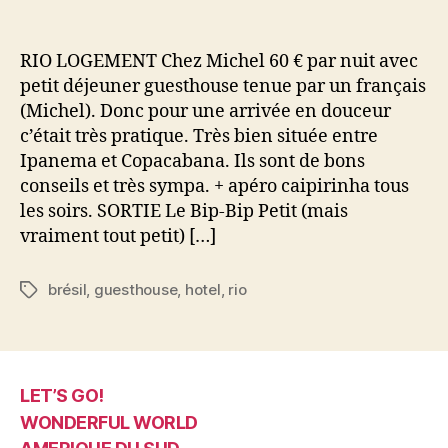
l’article
l’article
Nos
adresses
au
RIO LOGEMENT Chez Michel 60 € par nuit avec
Brésil
petit déjeuner guesthouse tenue par un français
(Michel). Donc pour une arrivée en douceur
c’était très pratique. Très bien située entre
Ipanema et Copacabana. Ils sont de bons
conseils et très sympa. + apéro caipirinha tous
les soirs. SORTIE Le Bip-Bip Petit (mais
vraiment tout petit) […]
brésil
,
guesthouse
,
hotel
,
rio
Étiquettes
LET’S GO!
WONDERFUL WORLD