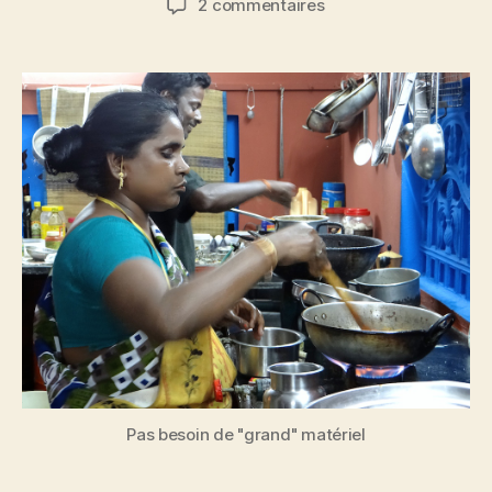
sur
2 commentaires
l’article
l’article
L’Inde,
explosion
de
papilles
Pas besoin de "grand" matériel