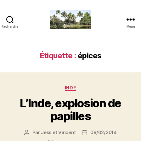
Recherche
Menu
JVensacados
Étiquette :
épices
Catégories
INDE
L’Inde, explosion de
papilles
Par
Jess et Vincent
08/02/2014
Auteur
Date
de
de