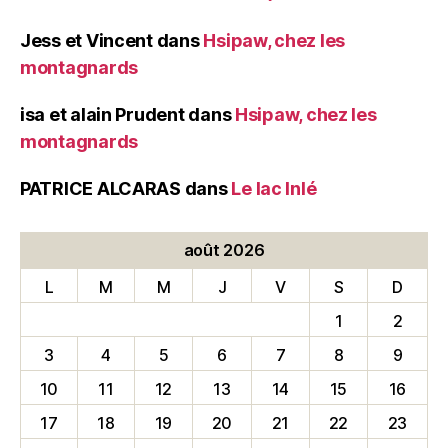
Jess et Vincent
dans
Hsipaw, chez les
montagnards
isa et alain Prudent
dans
Hsipaw, chez les
montagnards
PATRICE ALCARAS
dans
Le lac Inlé
août 2026
L
M
M
J
V
S
D
1
2
3
4
5
6
7
8
9
10
11
12
13
14
15
16
17
18
19
20
21
22
23