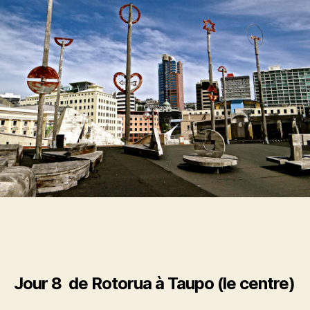
:
le
sud
du
nord
Jour 8 de Rotorua à Taupo (le centre)