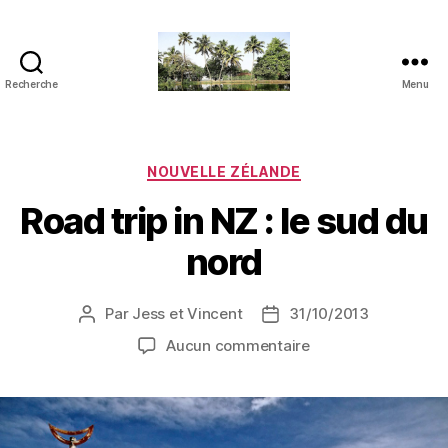
Recherche
Menu
JVensacados
Catégories
NOUVELLE ZÉLANDE
Road trip in NZ : le sud du
nord
Par
Jess et Vincent
31/10/2013
Auteur
Date
de
de
sur
Aucun commentaire
l’article
l’article
Road
trip
in
NZ