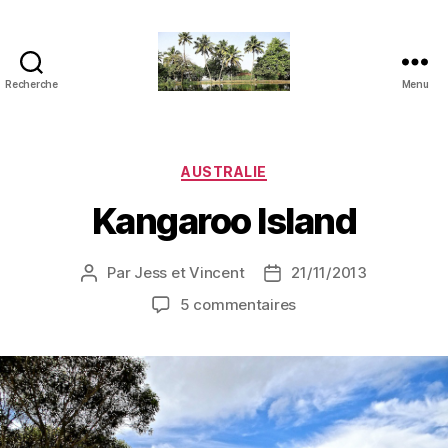
Recherche
Menu
JVensacados
Catégories
AUSTRALIE
Kangaroo Island
Par
Jess et Vincent
21/11/2013
Auteur
Date
de
de
sur
5 commentaires
l’article
l’article
Kangaroo
Island