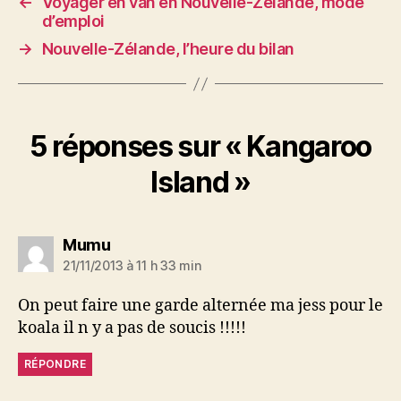
←
Voyager en van en Nouvelle-Zélande, mode
d’emploi
→
Nouvelle-Zélande, l’heure du bilan
5 réponses sur « Kangaroo
Island »
dit :
Mumu
21/11/2013 à 11 h 33 min
On peut faire une garde alternée ma jess pour le
koala il n y a pas de soucis !!!!!
RÉPONDRE