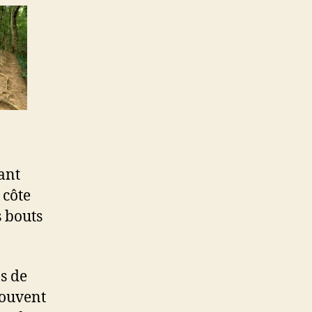
ant
 côte
s bouts
s de
souvent