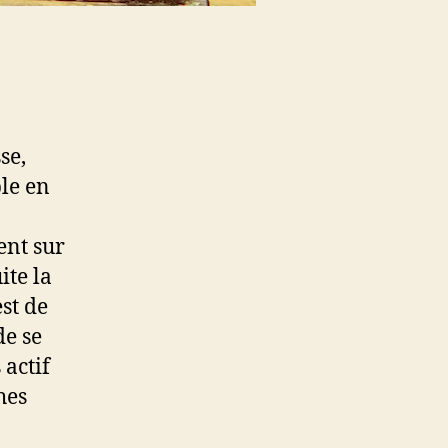
se,
le en
nt sur
ite la
est de
de se
 actif
hes