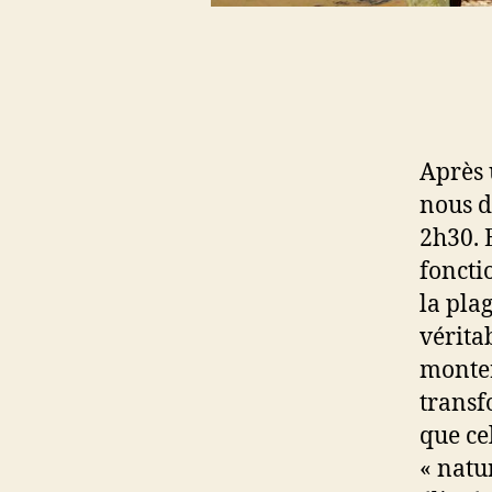
Après 
nous d
2h30. 
foncti
la pla
vérita
monter
transf
que ce
« natu