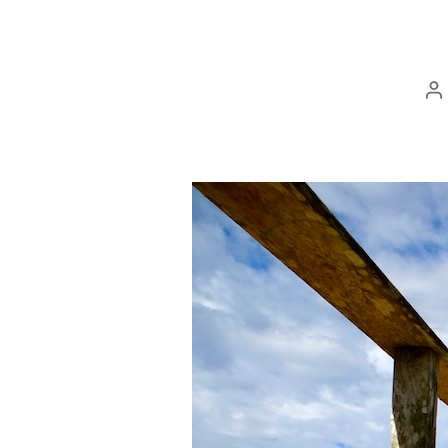
A
d
l’