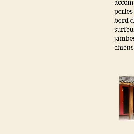
accomp
perles
bord d
surfeur
jambes
chiens