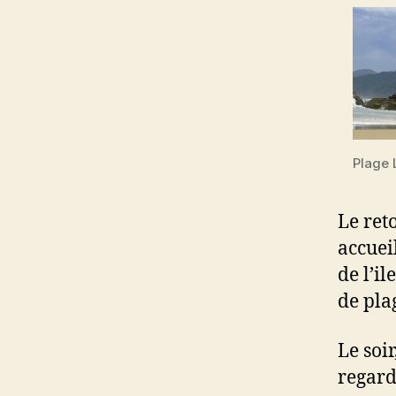
Plage
Le ret
accuei
de l’il
de pla
Le soi
regard