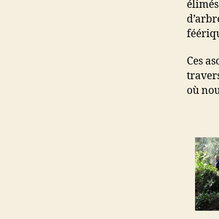
élimés
d’arbr
féériq
Ces as
traver
où nou