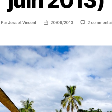
juin 2013)
Par
Jess et Vincent
20/06/2013
2 commentai
uteur
Date
e
de
article
l’article