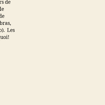
rs de
le
de
 bras,
o). Les
quoi!