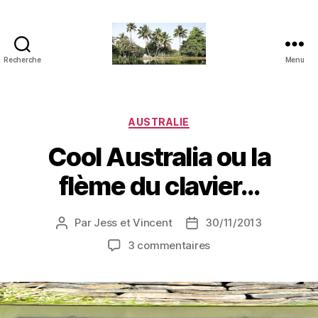
Recherche
Menu
JVensacados
Catégories
AUSTRALIE
Cool Australia ou la
flème du clavier…
Par
Jess et Vincent
30/11/2013
Auteur
Date
de
de
sur
3 commentaires
l’article
l’article
Cool
Australia
ou
la