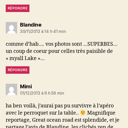
RÉPONDRE
dit :
Blandine
30/11/2013 à 14 h 41 min
comme d’hab…. vos photos sont …SUPERBES…
un coup de coeur pour celles très paisible de
« myall Lake »…
RÉPONDRE
dit :
Mimi
01/12/2013 à 9 h 56 min
ha ben voilà, j’aurai pas pu survivre à l’apéro
avec le perroquet sur la table..
Magnifique
reportage, Great ocean road est splendide, et je
partage l’avis de Blandine, les clichés zen de